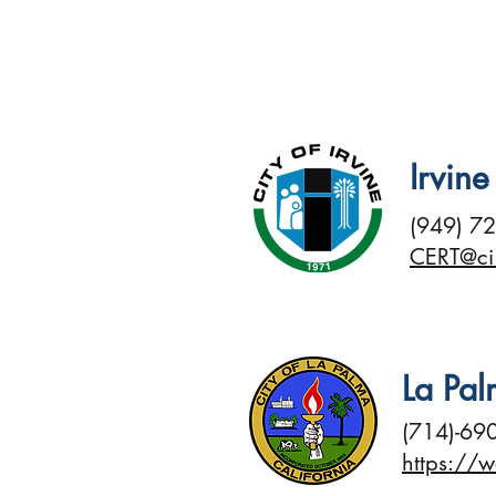
Irvine
(949) 7
CERT@ci.
La Pa
(714)-69
https://w