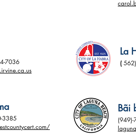
carol.b
La 
24-7036
(
562)
irvine.ca.us
lma
Bãi 
0-3385
(949)-
estcountycert.com/
laguna