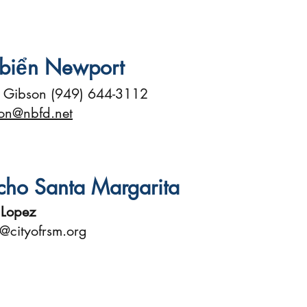
 biển Newport
 Gibson (949) 644-3112
on@nbfd.net
cho Santa Margarita
 Lopez
z@cityofrsm.org