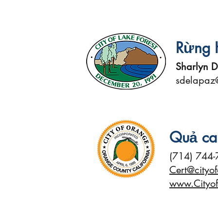
Rừng 
Sharlyn D
sdelapaz@
Quả c
(714) 744
Cert@cityo
www.Cityo