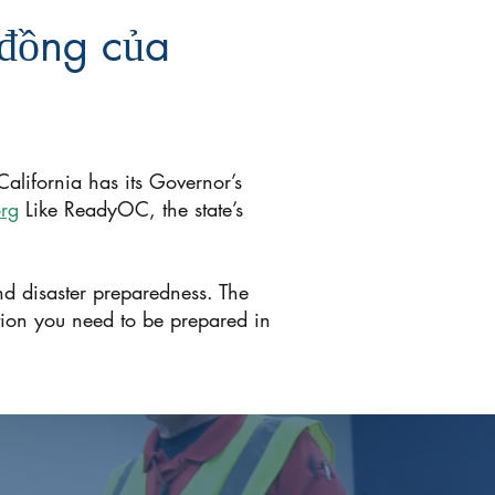
 đồng của
alifornia has its Governor’s
org
Like ReadyOC, the state’s
nd disaster preparedness. The
ion you need to be prepared in