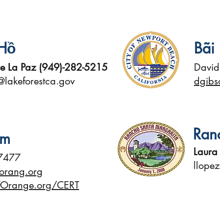
Hồ
Bãi
e La Paz (949)-282-5215
David
lakeforestca.gov
dgibs
Ran
am
Laura
-7477
llope
forang.org
fOrange.org/CERT