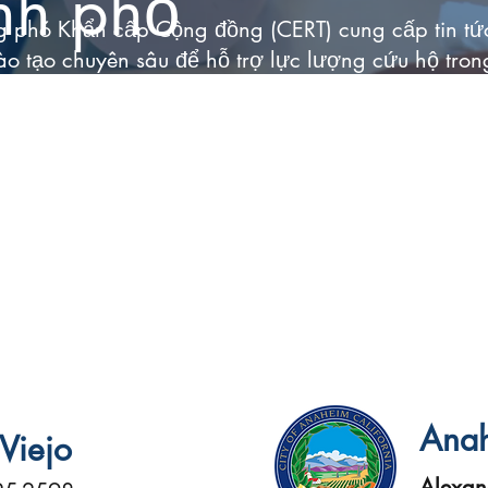
nh phố
 phó Khẩn cấp Cộng đồng (CERT) cung cấp tin tức 
o tạo chuyên sâu để hỗ trợ lực lượng cứu hộ tro
 hỏa hoạn, động đất và lũ lụt. Dưới đây là số điện 
ch nhân viên của chương trình CERT tại các thàn
p một phương pháp nhất quán trên toàn quốc về đà
viên mà các lực lượng cứu hộ chuyên nghiệp có t
hảm họa, cho phép họ tập trung vào các nhiệm vụ
nh phố để truy cập trang web của CERT — nếu thà
ếu thành phố của bạn không có chương trình CERT
a huấn luyện CERT tại thành phố gần nhất.
Ana
 Viejo
Alexan