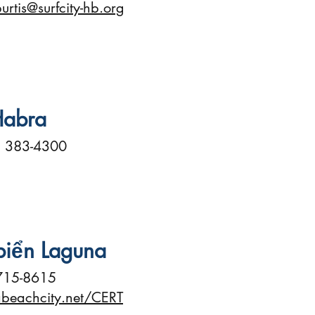
urtis@surfcity-hb.org
Habra
 383-4300
biển Laguna
715-8615
beachcity.net/CERT