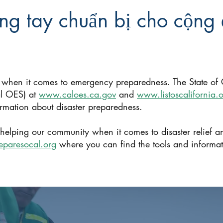
g tay chuẩn bị cho cộng
 when it comes to emergency preparedness. The State of C
al OES) at
www.caloes.ca.gov
and
www.listoscalifornia.
ormation about disaster preparedness.
 helping our community when it comes to disaster relief a
paresocal.org
where you can find the tools and informat