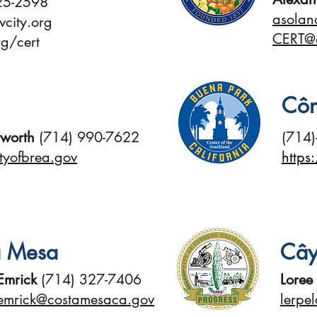
25-2598
asolan
city.org
CERT@
rg/cert
Côn
yworth
(714) 990-7622
(714)
ityofbrea.gov
https
a Mesa
Cây
Emrick
(714) 327-7406
Loree
emrick@costamesaca.gov
lerpe