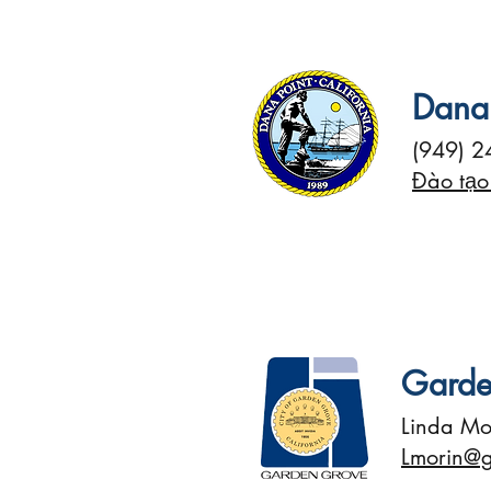
Dana 
(949) 2
Đào tạo 
Garde
Linda Mo
Lmorin@g