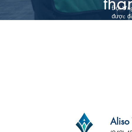
thà
Đội Ứng
được đà
cấp như
danh sá
cung cấ
nguyện 
huống t
tên thà
Lưu ý:
N
gia khó
Aliso