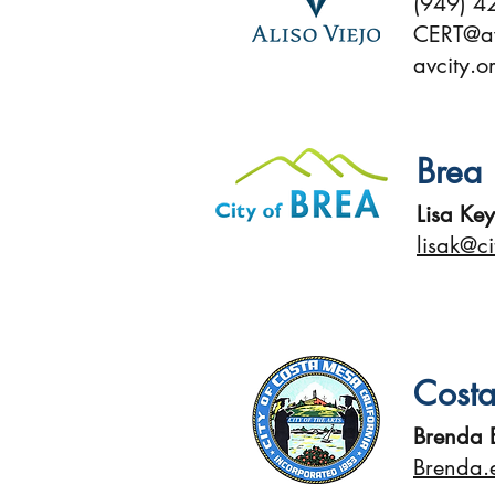
(949) 4
CERT@av
avcity.o
Brea
Lisa Ke
lisak@c
Cost
Brenda 
Brenda.