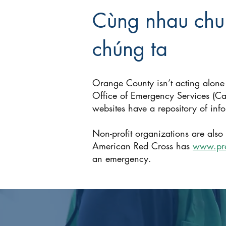
Cùng nhau chun
chúng ta
Orange County isn’t acting alone
Office of Emergency Services (C
websites have a repository of inf
Non-profit organizations are also
American Red Cross has
www.pre
an emergency.