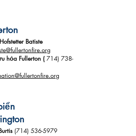
erton
 Hofstetter Batiste
ste@fullertonfire.org
u hỏa Fullerton (
714) 738-
mation@fullertonfire.org
biển
ington
urtis
(714) 536-5979