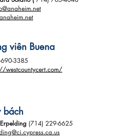
o@anaheim.net
anaheim.net
g viên Buena
-690-3385
://westcountycert.com/
 bách
 Erpelding
(714) 229-6625
lding@ci.cypress.ca.us