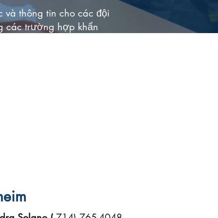
và thông tin cho các đội
ng các trường hợp khẩn
thoại, địa chỉ email và
h phố có đội ngũ này. CERT
o tạo và tổ chức tình
hể dựa vào trong các tình
 phức tạp hơn.
Nhấp vào
nh phố đó có trang web.
 riêng, bạn có thể tham
heim
dra Solano (
714) 765-4048