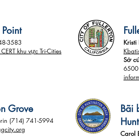
Point
Full
48-3583
Kristi
CERT khu vực Tri-Cities
Kbati
Sở cứ
6500
infor
n Grove
Bãi 
Hunt
rin (714) 741-5994
gcity.org
Carol B