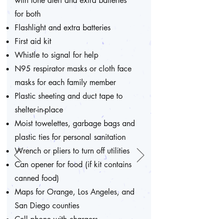
with tone alert and extra batteries
for both
Flashlight and extra batteries
First aid kit
Whistle to signal for help
N95 respirator masks or cloth face
masks for each family member
Plastic sheeting and duct tape to
shelter-in-place
Moist towelettes, garbage bags and
plastic ties for personal sanitation
Wrench or pliers to turn off utilities
Can opener for food (if kit contains
canned food)
Maps for Orange, Los Angeles, and
San Diego counties