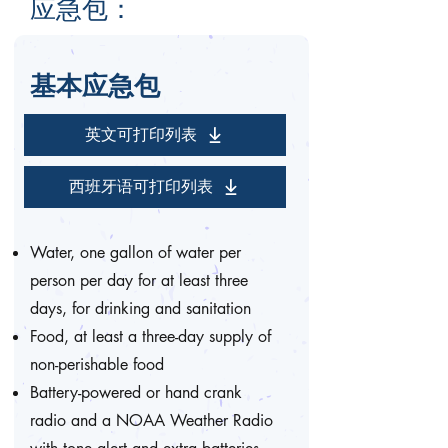
应急包：
基本应急包
英文可打印列表
西班牙语可打印列表
Water, one gallon of water per
person per day for at least three
days, for drinking and sanitation
Food, at least a three-day supply of
non-perishable food
Battery-powered or hand crank
radio and a NOAA Weather Radio