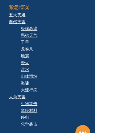
紧急情况
五大灾难
自然灾害
极端高温
恶劣天气
干旱
龙卷风
地震
野火
洪水
山体滑坡
海啸
大流行病
人为灾害
生物攻击
危险材料
停电
化学袭击