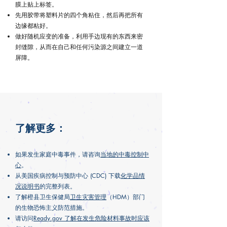
膜上贴上标签。
先用胶带将塑料片的四个角粘住，然后再把所有
边缘都粘好。
做好随机应变的准备，利用手边现有的东西来密
封缝隙，从而在自己和任何污染源之间建立一道
屏障。
了解更多：
如果发生家庭中毒事件，请咨询
当地的中毒控制中
心
。
从美国疾病控制与预防中心 (CDC) 下载
化学品情
况说明书
的完整列表。
了解橙县卫生保健局
卫生灾害管理
（HDM）部门
的生物恐怖主义防范措施。
请访问
Ready.gov 了解在发生危险材料事故时应该