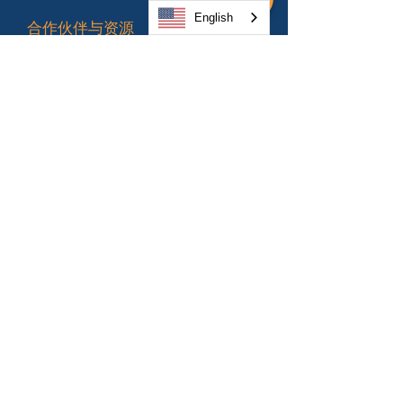
English
合作伙伴与资源
>
证书
志愿者
学校集会
>
材料
视频
新闻
联系方式
准备
关于 Ready OC
准备好进行 React 了
吗？
为什么要做好准备？
承诺做好准备
>
获取工具包
短信提醒