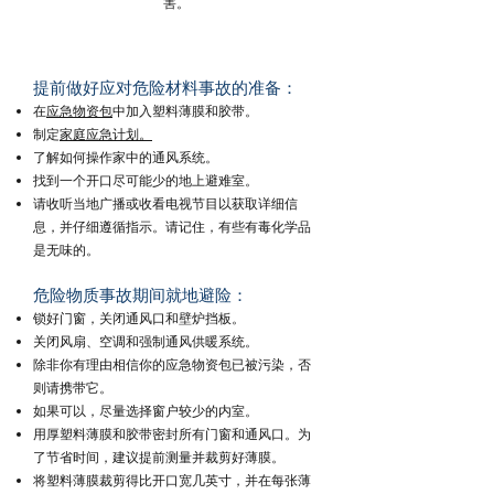
害。
提前做好应对危险材料事故的准备：
在
应急物资包
中加入塑料薄膜和胶带。
制定
家庭应急计划。
了解如何操作家中的通风系统。
找到一个开口尽可能少的地上避难室。
请收听当地广播或收看电视节目以获取详细信
息，并仔细遵循指示。请记住，有些有毒化学品
是无味的。
危险物质事故期间就地避险：
锁好门窗，关闭通风口和壁炉挡板。
关闭风扇、空调和强制通风供暖系统。
除非你有理由相信你的应急物资包已被污染，否
则请携带它。
如果可以，尽量选择窗户较少的内室。
用厚塑料薄膜和胶带密封所有门窗和通风口。为
了节省时间，建议提前测量并裁剪好薄膜。
将塑料薄膜裁剪得比开口宽几英寸，并在每张薄