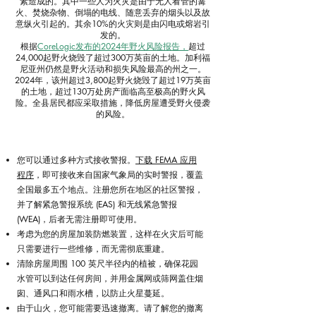
素造成的。其中一些人为火灾是由于无人看管的篝
火、焚烧杂物、倒塌的电线、随意丢弃的烟头以及故
意纵火引起的。其余10%的火灾则是由闪电或熔岩引
发的。
根据
CoreLogic发布的2024年野火风险报告，
超过
24,000起野火烧毁了超过300万英亩的土地。加利福
尼亚州仍然是野火活动和损失风险最高的州之一。
2024年，该州超过3,800起野火烧毁了超过19万英亩
的土地，超过130万处房产面临高至极高的野火风
险。全县居民都应采取措施，降低房屋遭受野火侵袭
的风险。
您可以通过多种方式接收警报。
下载 FEMA 应用
程序
，即可接收来自国家气象局的实时警报，覆盖
全国最多五个地点。注册您所在地区的社区警报，
并了解紧急警报系统 (EAS) 和无线紧急警报
(WEA)，后者无需注册即可使用。
考虑为您的房屋加装防燃装置，这样在火灾后可能
只需要进行一些维修，而无需彻底重建。
清除房屋周围 100 英尺半径内的植被，确保花园
水管可以到达任何房间，并用金属网或筛网盖住烟
囱、通风口和雨水槽，以防止火星蔓延。
由于山火，您可能需要迅速撤离。请了解您的撤离