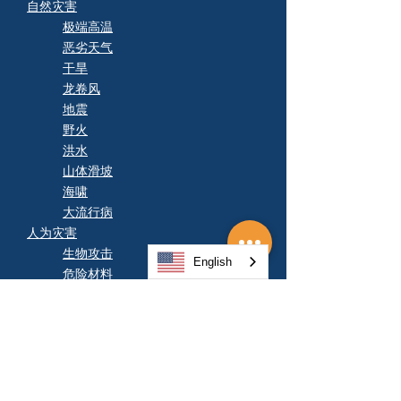
自然灾害
极端高温
恶劣天气
干旱
龙卷风
地震
野火
洪水
山体滑坡
海啸
大流行病
人为灾害
生物攻击
English
危险材料
停电
化学袭击
合作伙伴与资源
>
证书