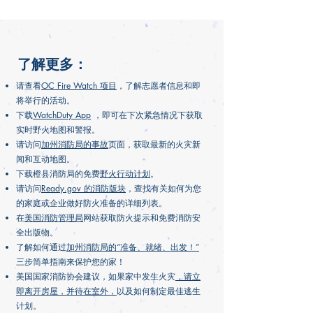
了解更多：
请查看
OC Fire Watch 项目
，了解志愿者信息和即
将举行的活动。
下载
WatchDuty App
，即可在下次紧急情况下获取
实时野火地图和警报。
请访问
加州消防局的事故
页面，获取最新的火灾新
闻和互动地图。
下载橙县消防局的免费
野火行动计划
。
请访问
Ready.gov 的消防版块
，查找有关如何为您
的家庭或企业做好防火准备的详细列表。
在
美国消防管理局
网站获取防火提示和免费消防安
全出版物。
了解如何通过
加州消防局的“准备、就绪、出发！”
三步简单指南来保护您的家！
美国国家消防协会建议，如果家中发生火灾
，请立
即离开房屋，并待在室外，
以及如何制定最佳逃生
计划。