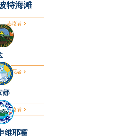
波特海滩
志愿者
盘
志愿者
安娜
志愿者
申维耶霍